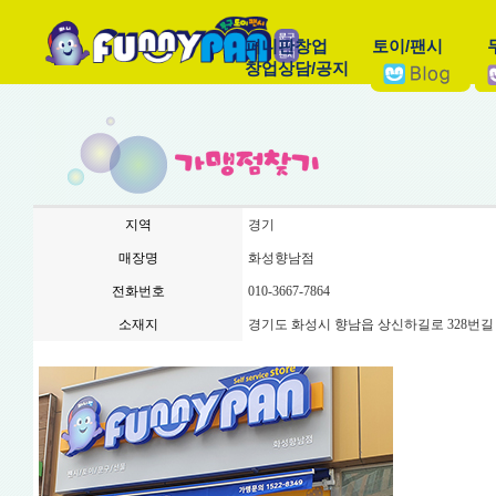
퍼니판창업
토이/팬시
창업상담/공지
지역
경기
매장명
화성향남점
전화번호
010-3667-7864
소재지
경기도 화성시 향남읍 상신하길로 328번길 8