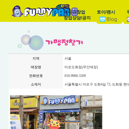
퍼니판창업
토이/팬시
창업상담/공지
지역
서울
매장명
마포도화점(무인매장)
전화번호
010-9960-3269
소재지
서울특별시 마포구 도화4길 73, 도화동 현