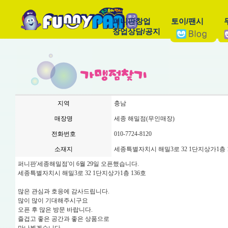
퍼니판창업
토이/팬시
창업상담/공지
지역
충남
매장명
세종 해밀점(무인매장)
전화번호
010-7724-8120
소재지
세종특별자치시 해밀3로 32 1단지상가1층 
퍼니판'세종해밀점'이 6월 29일 오픈했습니다.
세종특별자치시 해밀3로 32 1단지상가1층 136호
많은 관심과 호응에 감사드립니다.
많이 많이 기대해주시구요
오픈 후 많은 방문 바랍니다.
즐겁고 좋은 공간과 좋은 상품으로