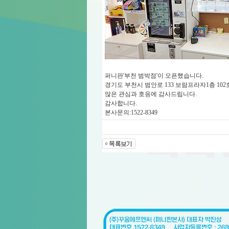
퍼니판'부천 범박점'이 오픈했습니다.
경기도 부천시 범안로 133 보람프라자1층 102
많은 관심과 호응에 감사드립니다.
감사합니다.
본사문의:1522-8349