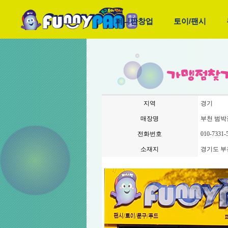
퍼니판창업
토이/팬시
지역
경기
매장명
부천 범박
전화번호
010-7331-
소재지
경기도 부천