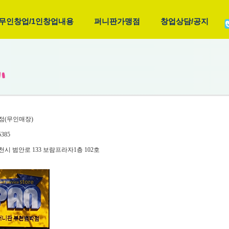
무인창업/1인창업내용
퍼니판가맹점
창업상담/공지
점(무인매장)
5385
시 범안로 133 보람프라자1층 102호