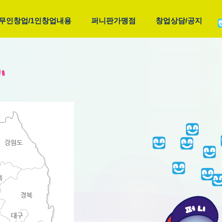
무인창업/1인창업내용
퍼니판가맹점
창업상담/공지