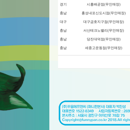
경기
시흥배곧점(무인매장)
충남
홍성내포신도시점(무인매장)
대구
대구금호지구점(무인매장)
충남
서산테크노밸리(무인매장)
충남
당진대덕점(무인매장)
충남
세종고운동점(무인매장)