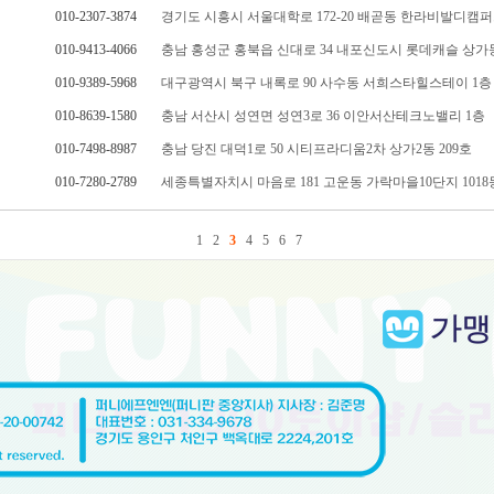
010-2307-3874
경기도 시흥시 서울대학로 172-20 배곧동 한라비발디캠퍼스
010-9413-4066
충남 홍성군 홍북읍 신대로 34 내포신도시 롯데캐슬 상가동 1
010-9389-5968
대구광역시 북구 내록로 90 사수동 서희스타힐스테이 1층 
010-8639-1580
충남 서산시 성연면 성연3로 36 이안서산테크노밸리 1층
010-7498-8987
충남 당진 대덕1로 50 시티프라디움2차 상가2동 209호
010-7280-2789
세종특별자치시 마음로 181 고운동 가락마을10단지 1018동 B
1
2
3
4
5
6
7