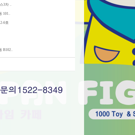
3차 ..
01..
2-6호
102..