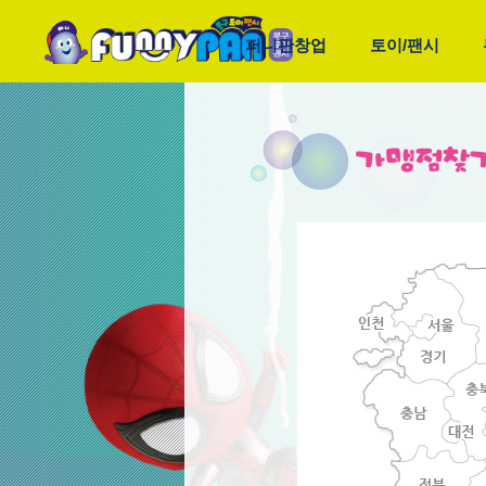
퍼니판창업
토이/팬시