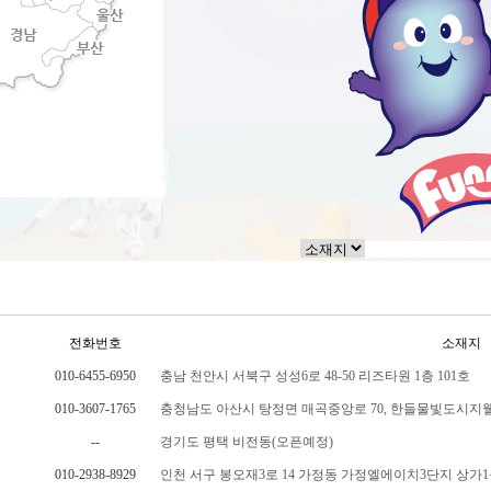
전화번호
소재지
010-6455-6950
충남 천안시 서북구 성성6로 48-50 리즈타원 1층 101호
010-3607-1765
충청남도 아산시 탕정면 매곡중앙로 70, 한들물빛도시지웰
--
경기도 평택 비전동(오픈예정)
010-2938-8929
인천 서구 봉오재3로 14 가정동 가정엘에이치3단지 상가1동 