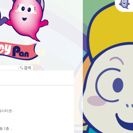
시티센..
1층 ..