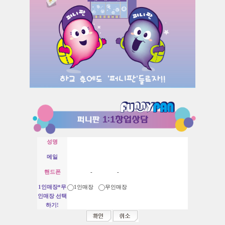
성명
메일
핸드폰
-
-
1인매장*무
1인매장
무인매장
인매장 선택
하기!